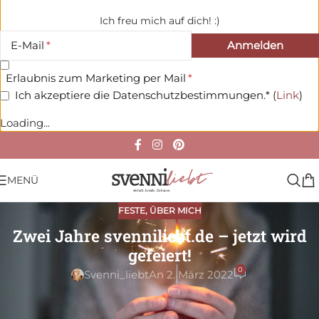
Ich freu mich auf dich! :)
E-Mail
Erlaubnis zum Marketing per Mail
Ich akzeptiere die Datenschutzbestimmungen.* (
Link
)
Loading...
MENÜ
FESTE
,
ÜBER MICH
Zwei Jahre svenniliebt.de – jetzt wird
gefeiert!
0
Svenni_liebt
An 2. März 2022
Zwei Jahre svenniliebt.de. Ich feier doch tatsächlich