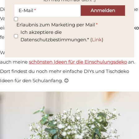
Die Buntstifte werden einfach mit Klebeband rund um eine
E-Mail
Vase geklebt. Danach noch eine Schleife drumherum und
Erlaubnis zum Marketing per Mail
ein paar Blumen hinein und schon ist die
Einschulungsdeko
Ich akzeptiere die
fertig.
Datenschutzbestimmungen.* (
Link
)
Wenn du noch mehr Ideen suchst, schau dir unbedingt
auch meine
schönsten Ideen für die Einschulungsdeko
an.
Dort findest du noch mehr einfache DIYs und Tischdeko
Ideen für den Schulanfang. 😊