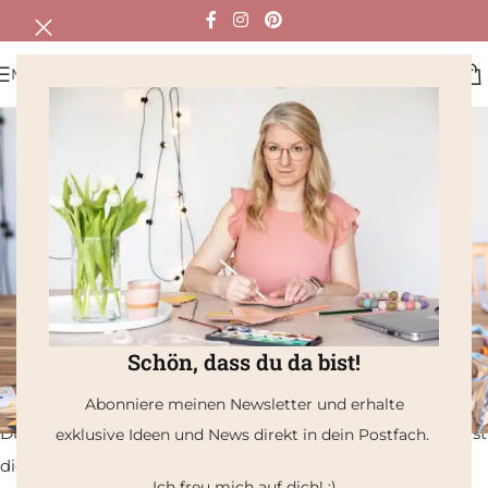
MENÜ
EINSCHULUNG
,
DIY IDEEN
,
FESTE
Einschulung Deko basteln: schnelle
Tischdeko mit Buntstiften
0
Svenni_liebt
An 5. Juni 2026
Hier kommt eine einfache Idee für die
Tischdeko zur
Einschulung, die du ganz einfach basteln kannst. Die
Vase
mit Buntstiften
ist schnell gemacht und passt perfekt zum
Schulanfang.
Schön, dass du da bist!
Außerdem macht die
bunte Tischdeko
sofort gute Laune. 🙂
Abonniere meinen Newsletter und erhalte
Du brauchst für die Vase nur wenige Materialien und kannst
exklusive Ideen und News direkt in dein Postfach.
die Deko ganz einfach selber basteln.
Ich freu mich auf dich! :)