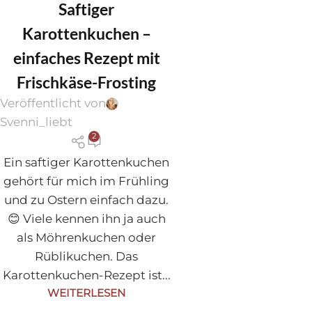
Saftiger
REZEPTE
Karottenkuchen –
einfaches Rezept mit
Frischkäse-Frosting
Veröffentlicht von
Svenni_liebt
2
Ein saftiger Karottenkuchen
gehört für mich im Frühling
und zu Ostern einfach dazu.
😊 Viele kennen ihn ja auch
als Möhrenkuchen oder
Rüblikuchen. Das
Karottenkuchen-Rezept ist...
WEITERLESEN