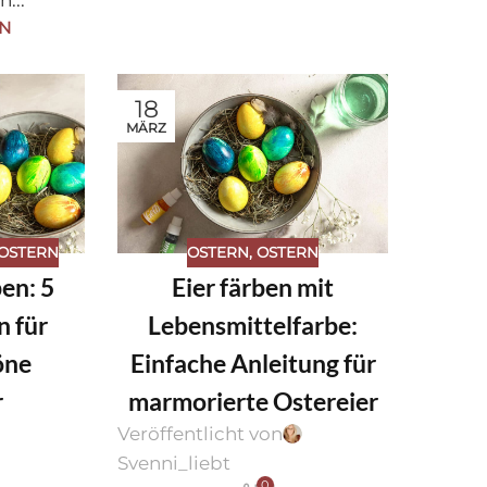
EN
18
MÄRZ
OSTERN
OSTERN
,
OSTERN
en: 5
Eier färben mit
n für
Lebensmittelfarbe:
öne
Einfache Anleitung für
r
marmorierte Ostereier
Veröffentlicht von
Svenni_liebt
0