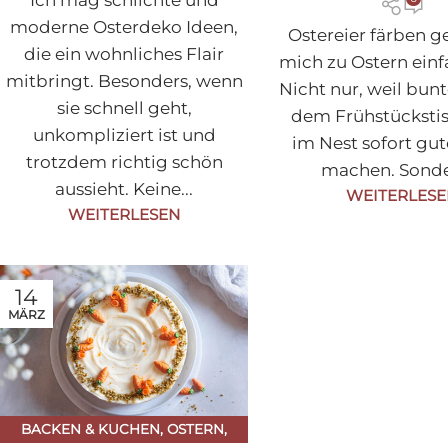
Ich mag schlichte und
moderne Osterdeko Ideen,
Ostereier färben g
die ein wohnliches Flair
mich zu Ostern einf
mitbringt. Besonders, wenn
Nicht nur, weil bunt
sie schnell geht,
dem Frühstücksti
unkompliziert ist und
im Nest sofort gu
trotzdem richtig schön
machen. Sonder
aussieht. Keine...
WEITERLES
WEITERLESEN
14
MÄRZ
BACKEN & KUCHEN
,
OSTERN
,