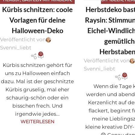
Kürbis schnitzen: coole
Herbstdeko bast
DIY IDEEN
,
FREEBIES
,
JAHRESZEITEN
Vorlagen für deine
Raysin: Stimmun
Halloween-Deko
Eichel-Windlich
Veröffentlicht von
gemütlich
Svenni_liebt
Herbstabe
0
Veröffentlicht von
Kürbis schnitzen gehört für
Svenni_liebt
uns zu Halloween einfach
0
dazu. Mal ist der geschnitzte
Wenn die Tage 
Kürbis gruselig, mal eher
werden und abend
schaurig-schön oder ein
Kerzenlicht auf d
bisschen frech. Und
flackert, beginnt 
irgendwie jedes...
meine Lieblingsz
WEITERLESEN
kleine kreative DIY-
😊 Genau dann