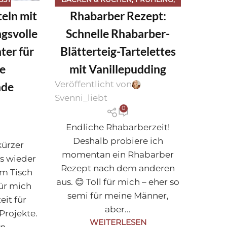
eln mit
Rhabarber Rezept:
REZEPTE
gsvolle
Schnelle Rhabarber-
ter für
Blätterteig-Tartelettes
e
mit Vanillepudding
Veröffentlicht von
nde
Svenni_liebt
0
Endliche Rhabarberzeit!
Deshalb probiere ich
kürzer
momentan ein Rhabarber
s wieder
Rezept nach dem anderen
em Tisch
aus. 😊 Toll für mich – eher so
für mich
semi für meine Männer,
eit für
aber...
Projekte.
WEITERLESEN
...