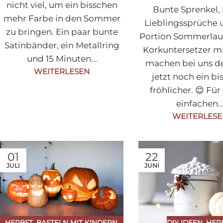
nicht viel, um ein bisschen
Bunte Sprenkel, 
mehr Farbe in den Sommer
Lieblingssprüche 
zu bringen. Ein paar bunte
Portion Sommerlau
Satinbänder, ein Metallring
Korkuntersetzer mi
und 15 Minuten...
machen bei uns d
WEITERLESEN
jetzt noch ein b
fröhlicher. 😊 Für
einfachen..
WEITERLES
01
22
JULI
JUNI
HERBST
,
BASTELN MIT KINDERN
,
DIY IDEEN
,
HER