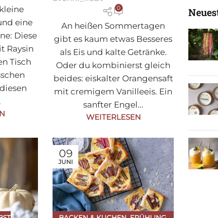
kleine
0
Neuest
und eine
An heißen Sommertagen
ne: Diese
gibt es kaum etwas Besseres
t Raysin
als Eis und kalte Getränke.
en Tisch
Oder du kombinierst gleich
isschen
beides: eiskalter Orangensaft
 diesen
mit cremigem Vanilleeis. Ein
.
sanfter Engel...
EN
WEITERLESEN
09
JUNI
BST
BACKEN & KUCHEN
,
FRÜHLING
,