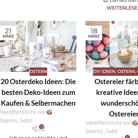
WEITERLES
21
18
MÄRZ
MÄRZ
OSTERN
DIY IDEEN
,
OSTERN
,
20 Osterdeko Ideen: Die
Ostereier färb
besten Deko-Ideen zum
kreative Idee
Kaufen & Selbermachen
wundersch
Veröffentlicht von
Ostereie
Svenni_liebt
Veröffentlicht von
10
Svenni_liebt
6