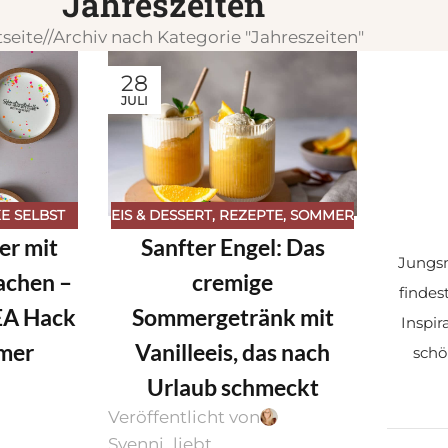
Jahreszeiten
tseite
/
Archiv nach Kategorie "Jahreszeiten"
28
JULI
EIS & DESSERT
,
REZEPTE
,
SOMMER
E SELBST
Sanfter Engel: Das
er mit
ZEITEN
,
Jungsm
cremige
achen –
findes
Sommergetränk mit
KEA Hack
Inspir
Vanilleeis, das nach
mmer
schö
Urlaub schmeckt
Veröffentlicht von
Svenni_liebt