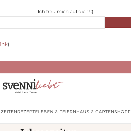
Ich freu mich auf dich! :)
ink
)
ZEITEN
REZEPTE
LEBEN & FEIERN
HAUS & GARTEN
SHOP
F