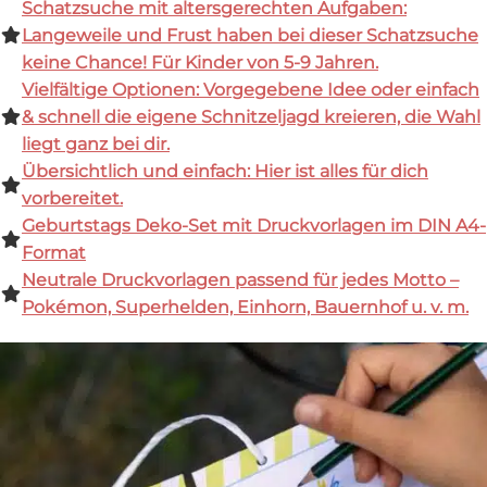
Schatzsuche mit altersgerechten Aufgaben:
Langeweile und Frust haben bei dieser Schatzsuche
keine Chance! Für Kinder von 5-9 Jahren.
Vielfältige Optionen:
Vorgegebene Idee oder einfach
& schnell die eigene Schnitzeljagd kreieren, die Wahl
liegt ganz bei dir.
Übersichtlich und einfach:
Hier ist alles für dich
vorbereitet.
Geburtstags Deko-Set
mit Druckvorlagen im DIN A4-
Format
Neutrale Druckvorlagen
passend für jedes Motto –
Pokémon, Superhelden, Einhorn, Bauernhof u. v. m.