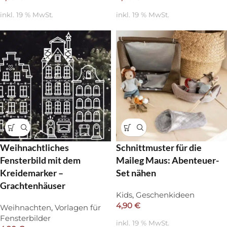
inkl. 19 % MwSt.
inkl. 19 % MwSt.
Weihnachtliches
Schnittmuster für die
Fensterbild mit dem
Maileg Maus: Abenteuer-
Kreidemarker –
Set nähen
Grachtenhäuser
Kids
,
Geschenkideen
4,90
€
Weihnachten
,
Vorlagen für
Fensterbilder
inkl. 19 % MwSt.