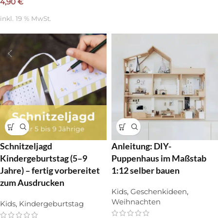
4,90
€
inkl. 19 % MwSt.
Schnitzeljagd
Anleitung: DIY-
Kindergeburtstag (5–9
Puppenhaus im Maßstab
Jahre) – fertig vorbereitet
1:12 selber bauen
zum Ausdrucken
Kids
,
Geschenkideen
,
Weihnachten
Kids
,
Kindergeburtstag