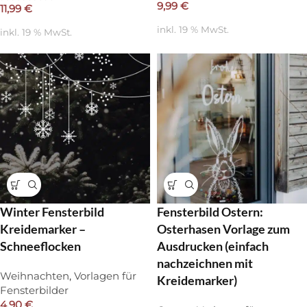
9,99
€
11,99
€
inkl. 19 % MwSt.
inkl. 19 % MwSt.
Winter Fensterbild
Fensterbild Ostern:
Kreidemarker –
Osterhasen Vorlage zum
Schneeflocken
Ausdrucken (einfach
nachzeichnen mit
Weihnachten
,
Vorlagen für
Kreidemarker)
Fensterbilder
4,90
€