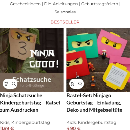
Geschenkideen | DIY-Anleitungen | Geburtstagsfeiern |
Saisonales
BESTSELLER
Ninja Schatzsuche
Bastel-Set: Ninjago
Kindergeburtstag – Rätsel
Geburtstag – Einladung,
zum Ausdrucken
Deko und Mitgebseltüte
Kids
,
Kindergeburtstag
Kids
,
Kindergeburtstag
11,99
€
4,90
€