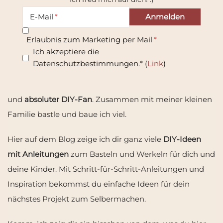
E-Mail
Wie schön, dass du da bist!
Erlaubnis zum Marketing per Mail
Toll, dass du meine Seite gefunden hast.
Ich freue mich
Ich akzeptiere die
wirklich! Sehr sogar!
😊
Datenschutzbestimmungen.* (
Link
)
Ich bin Svenni
, Mama von einem wundervollen Buben
und
absoluter DIY-Fan
. Zusammen mit meiner kleinen
Familie bastle und baue ich viel.
Hier auf dem Blog zeige ich dir ganz viele
DIY-Ideen
mit Anleitungen
zum Basteln und Werkeln für dich und
deine Kinder. Mit Schritt-für-Schritt-Anleitungen und
Inspiration bekommst du einfache Ideen für dein
nächstes Projekt zum Selbermachen.