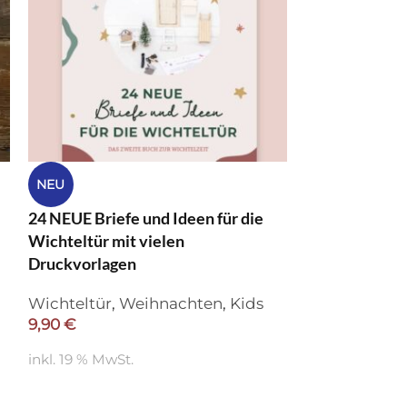
Winter Fenste
NEU
Kreidemarker
24 NEUE Briefe und Ideen für die
Vorlagen für 
Wichteltür mit vielen
Weihnachte
Druckvorlagen
5,90
€
Wichteltür
,
Weihnachten
,
Kids
inkl. 19 % MwSt
9,90
€
inkl. 19 % MwSt.