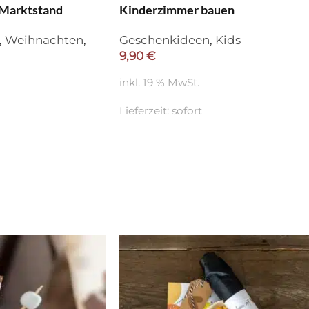
 Marktstand
Kinderzimmer bauen
,
Weihnachten
,
Geschenkideen
,
Kids
9,90
€
inkl. 19 % MwSt.
Lieferzeit:
sofort