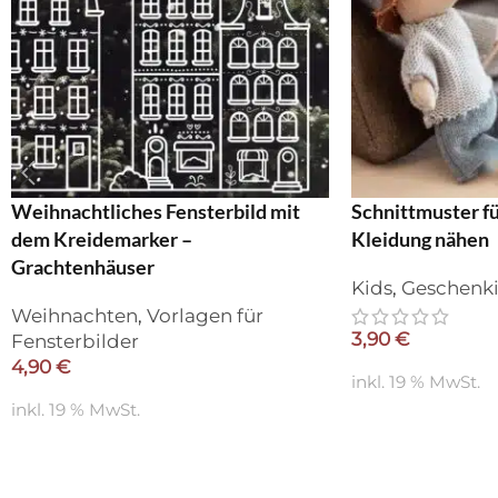
Weihnachtliches Fensterbild mit
Schnittmuster fü
dem Kreidemarker –
Kleidung nähen
Grachtenhäuser
Kids
,
Geschenk
Weihnachten
,
Vorlagen für
3,90
€
Fensterbilder
4,90
€
inkl. 19 % MwSt.
inkl. 19 % MwSt.