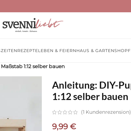
ZEITEN
REZEPTE
LEBEN & FEIERN
HAUS & GARTEN
SHOP
F
Maßstab 1:12 selber bauen
Anleitung: DIY-P
1:12 selber bauen
(
1
Kundenrezension)
9,99
€