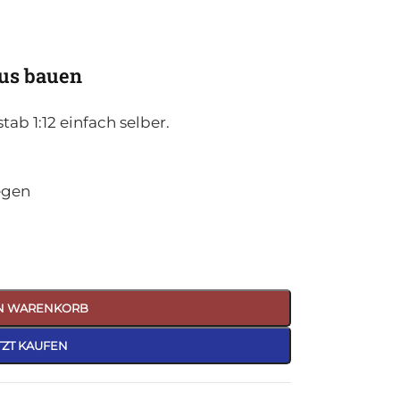
us bauen
b 1:12 einfach selber.
egen
EN WARENKORB
TZT KAUFEN