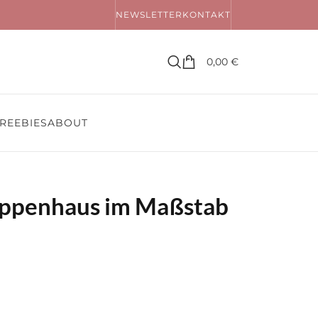
NEWSLETTER
KONTAKT
0,00
€
REEBIES
ABOUT
uppenhaus im Maßstab