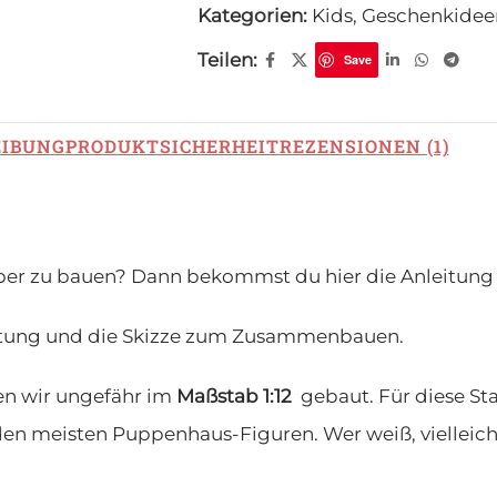
Kategorien:
Kids
,
Geschenkidee
Teilen:
Save
EIBUNG
PRODUKTSICHERHEIT
REZENSIONEN (1)
elber zu bauen? Dann bekommst du hier die Anleitung
nleitung und die Skizze zum Zusammenbauen.
en wir ungefähr im
Maßstab 1:12
gebaut. Für diese St
 den meisten Puppenhaus-Figuren. Wer weiß, viellei