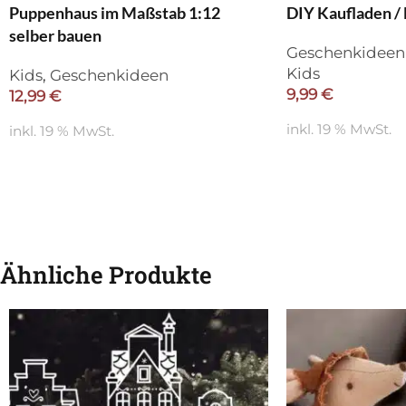
Puppenhaus im Maßstab 1:12
DIY Kaufladen /
selber bauen
Geschenkideen
Kids
Kids
,
Geschenkideen
9,99
€
12,99
€
inkl. 19 % MwSt.
inkl. 19 % MwSt.
Ähnliche Produkte