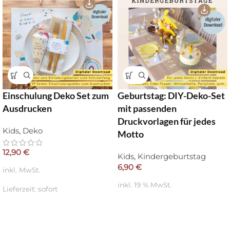
Einschulung Deko Set zum
Geburtstag: DIY-Deko-Set
Ausdrucken
mit passenden
Druckvorlagen für jedes
Kids
,
Deko
Motto
12,90
€
Kids
,
Kindergeburtstag
6,90
€
inkl. MwSt.
inkl. 19 % MwSt.
Lieferzeit:
sofort