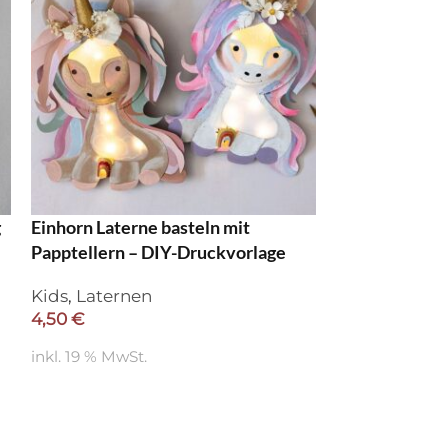
g
Einhorn Laterne basteln mit
Papptellern – DIY-Druckvorlage
Kids
,
Laternen
4,50
€
inkl. 19 % MwSt.