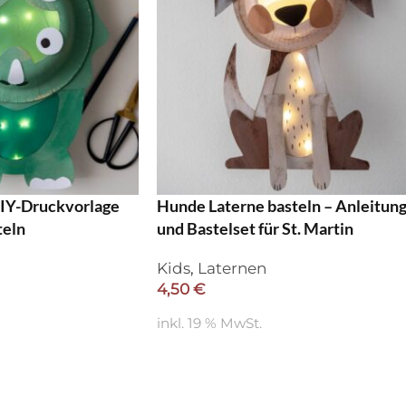
DIY-Druckvorlage
Hunde Laterne basteln – Anleitun
teln
und Bastelset für St. Martin
Kids
,
Laternen
4,50
€
inkl. 19 % MwSt.