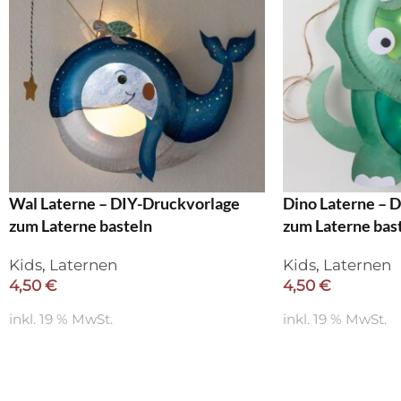
Wal Laterne – DIY-Druckvorlage
Dino Laterne – 
zum Laterne basteln
zum Laterne bas
Kids
,
Laternen
Kids
,
Laternen
4,50
€
4,50
€
inkl. 19 % MwSt.
inkl. 19 % MwSt.