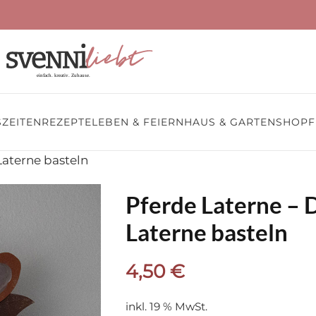
ZEITEN
REZEPTE
LEBEN & FEIERN
HAUS & GARTEN
SHOP
F
Laterne basteln
Pferde Laterne –
Laterne basteln
4,50
€
inkl. 19 % MwSt.