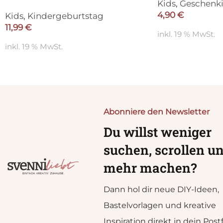
Kids
,
Geschenk
4,90
€
Kids
,
Kindergeburtstag
11,99
€
inkl. 19 % MwSt.
inkl. 19 % MwSt.
Abonniere den Newsletter
Du willst weniger
suchen, scrollen u
mehr machen?
Dann hol dir neue DIY-Ideen,
Bastelvorlagen und kreative
Inspiration direkt in dein Post