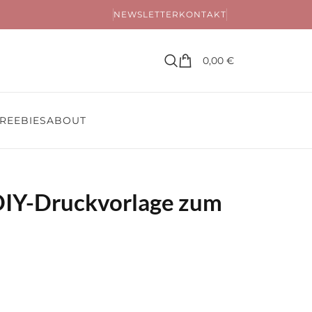
NEWSLETTER
KONTAKT
0,00
€
REEBIES
ABOUT
 DIY-Druckvorlage zum