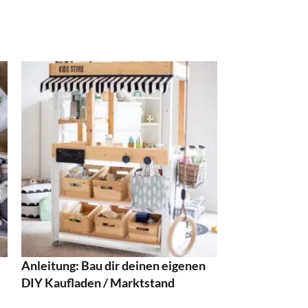
Anleitung: Bau dir deinen eigenen
-20%
Schatzsuche f
DIY Kaufladen / Marktstand
oder Polizeig