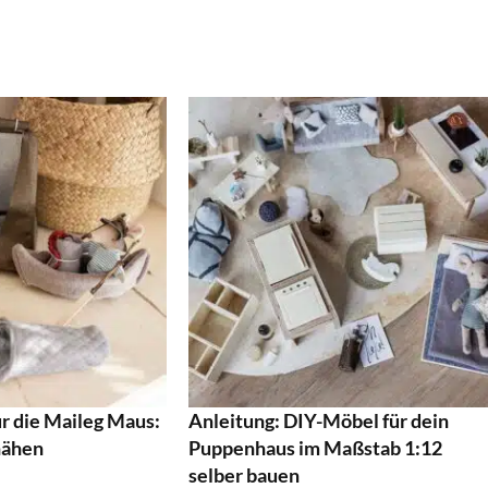
r die Maileg Maus:
Anleitung: DIY-Möbel für dein
nähen
Puppenhaus im Maßstab 1:12
selber bauen