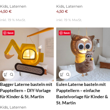
Kids
,
Laternen
Kids
,
Laternen
4,50
€
4,50
€
inkl. 19 % MwSt.
inkl. 19 % MwSt.
Save
Save
Bagger Laterne basteln mit
Eulen Laterne basteln mit
Papptellern – DIY-Vorlage
Papptellern – einfache
für Kinder & St. Martin
Bastelvorlage für Kinder &
St. Martin
Kids
,
Laternen