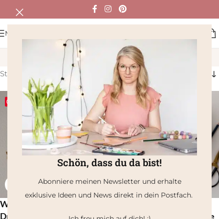
MENÜ
Herbst
Start
/
Produkte verschlagwortet mit „Herbst“
Save
Save
Schön, dass du da bist!
Abonniere meinen Newsletter und erhalte
exklusive Ideen und News direkt in dein Postfach.
Wal Laterne – DIY-
Dino Laterne – DIY-
Druckvorlage zum Laterne
Druckvorlage zum Laterne
Ich freu mich auf dich! :)