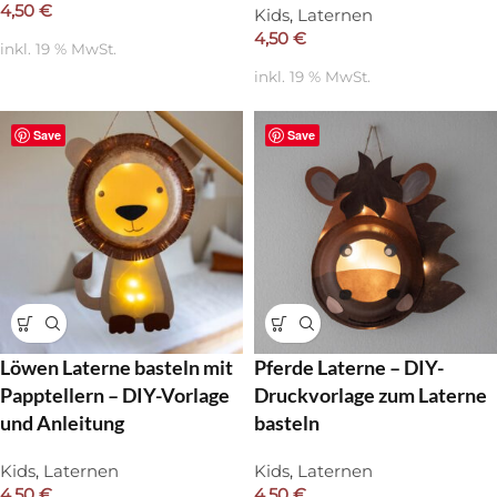
4,50
€
Kids
,
Laternen
4,50
€
inkl. 19 % MwSt.
inkl. 19 % MwSt.
Save
Save
Löwen Laterne basteln mit
Pferde Laterne – DIY-
Papptellern – DIY-Vorlage
Druckvorlage zum Laterne
und Anleitung
basteln
Kids
,
Laternen
Kids
,
Laternen
4,50
€
4,50
€