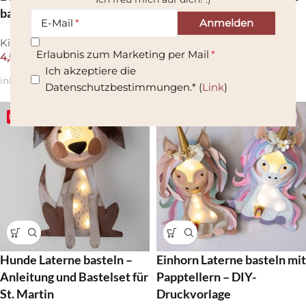
basteln
basteln
E-Mail
Kids
,
Laternen
Kids
,
Laternen
Erlaubnis zum Marketing per Mail
4,50
€
4,50
€
Ich akzeptiere die
inkl. 19 % MwSt.
inkl. 19 % MwSt.
Datenschutzbestimmungen.* (
Link
)
Save
Save
Hunde Laterne basteln –
Einhorn Laterne basteln mit
Anleitung und Bastelset für
Papptellern – DIY-
St. Martin
Druckvorlage