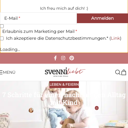
Ich freu mich auf dich! :)
E-Mail
Erlaubnis zum Marketing per Mail
Ich akzeptiere die Datenschutzbestimmungen.* (
Link
)
Loading...
MENÜ
LEBEN & FEIERN
7 Schritte für einen nachhaltigen Alltag
mit Kind
0
Svenni_liebt
An 8. März 2022
Gastartikel von Helena