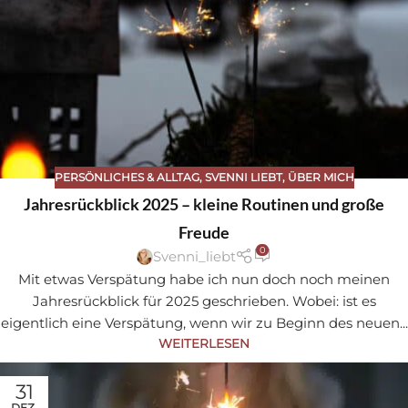
PERSÖNLICHES & ALLTAG
,
SVENNI LIEBT
,
ÜBER MICH
Jahresrückblick 2025 – kleine Routinen und große
Freude
0
Svenni_liebt
Mit etwas Verspätung habe ich nun doch noch meinen
Jahresrückblick für 2025 geschrieben. Wobei: ist es
eigentlich eine Verspätung, wenn wir zu Beginn des neuen...
WEITERLESEN
31
DEZ.