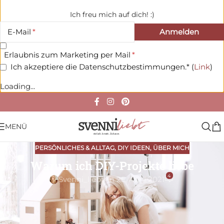
Ich freu mich auf dich! :)
E-Mail
Erlaubnis zum Marketing per Mail
Ich akzeptiere die Datenschutzbestimmungen.* (
Link
)
Loading...
MENÜ
PERSÖNLICHES & ALLTAG
,
DIY IDEEN
,
ÜBER MICH
Warum ich DIY-Projekte liebe
4
Svenni_liebt
An 25. April 2021
Warum ich DIY-Projekte liebe und wie