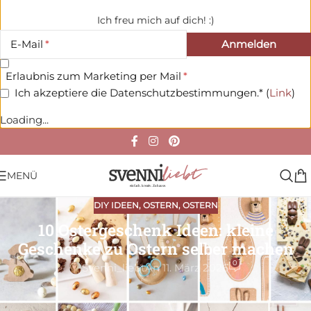
Ich freu mich auf dich! :)
E-Mail
Erlaubnis zum Marketing per Mail
Ich akzeptiere die Datenschutzbestimmungen.* (
Link
)
Loading...
MENÜ
DIY IDEEN
,
OSTERN
,
OSTERN
10 Ostergeschenk Ideen: kleine
Geschenke zu Ostern selber machen
0
Svenni_liebt
An 11. März 2026
Ostergeschenke
mache ich gerne selber und verschenke sie
zu Ostern
als kleine Aufmerksamkeit.
Denn ich finde, es