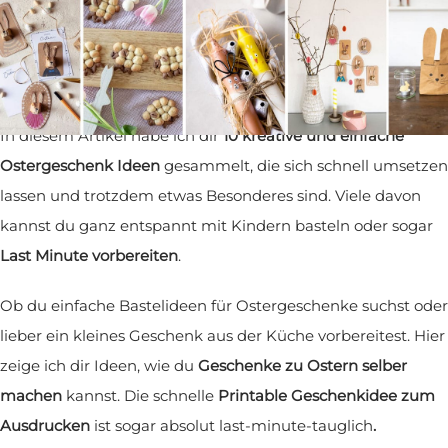
sind oft die kleinen Dinge, die besonders viel Freude
machen – vor allem, wenn sie mit ein bisschen Zeit und
Liebe selbst gebastelt wurden.
In diesem Artikel habe ich dir
10 kreative und einfache
Ostergeschenk Ideen
gesammelt, die sich schnell umsetzen
lassen und trotzdem etwas Besonderes sind. Viele davon
kannst du ganz entspannt mit Kindern basteln oder sogar
Last Minute vorbereiten
.
Ob du einfache Bastelideen für Ostergeschenke suchst oder
lieber ein kleines Geschenk aus der Küche vorbereitest. Hier
zeige ich dir Ideen, wie du
Geschenke zu Ostern selber
machen
kannst. Die schnelle
Printable Geschenkidee zum
Ausdrucken
ist sogar absolut last-minute-tauglich
.