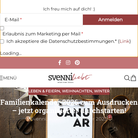
Ich freu mich auf dich! :)
E-Mail
Erlaubnis zum Marketing per Mail
Ich akzeptiere die Datenschutzbestimmungen.* (
Link
)
Loading...
MENÜ
LEBEN & FEIERN
,
WEIHNACHTEN
,
WINTER
Familienkalender 2026 zum Ausdrucken
– jetzt organisierter durchstarten!
2
Svenni_liebt
An 1. November 2025
Es ist wieder so weit: Die
neuen Kalender für 2026
sind da!