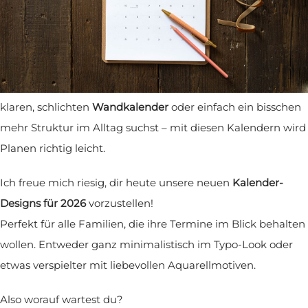
Und du kannst sie ganz einfach als
Printable-PDF
herunterladen
und zu Hause auf
DIN A4 oder DIN A3
ausdrucken.
Egal ob du einen übersichtlichen
Familienkalender
, einen
klaren, schlichten
Wandkalender
oder einfach ein bisschen
mehr Struktur im Alltag suchst – mit diesen Kalendern wird
Planen richtig leicht.
Ich freue mich riesig, dir heute unsere neuen
Kalender-
Designs für 2026
vorzustellen!
Perfekt für alle Familien, die ihre Termine im Blick behalten
wollen. Entweder ganz minimalistisch im Typo-Look oder
etwas verspielter mit liebevollen Aquarellmotiven.
Also worauf wartest du?