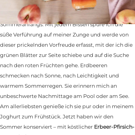
Erdbeeren – sie sind für mich der Inbegriff des
Sommeranfangs. Mit jedem Bissen spüre ich die
süße Verführung auf meiner Zunge und werde von
dieser prickelnden Vorfreude erfasst, mit der ich die
grünen Blätter zur Seite schiebe und auf die Suche
nach den roten Früchten gehe. Erdbeeren
schmecken nach Sonne, nach Leichtigkeit und
warmem Sommerregen. Sie erinnern mich an
unbeschwerte Nachmittage am Pool oder am See.
Am allerliebsten genieße ich sie pur oder in meinem
Joghurt zum Frühstück. Jetzt haben wir den
Sommer konserviert – mit köstlicher
Erbeer-Pfirsich-