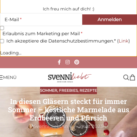
Ich freu mich auf dich! :)
E-Mail
Erlaubnis zum Marketing per Mail
Ich akzeptiere die Datenschutzbestimmungen.* (
Link
)
Loading...
MENÜ
SOMMER
,
FREEBIES
,
REZEPTE
In diesen Gläsern steckt für immer
Sommer – köstliche Marmelade aus
Erdbeeren und Pfirsich
0
Svenni_liebt
An 6. August 2023
Zum Rezept
Rezept / Anleitung drucken