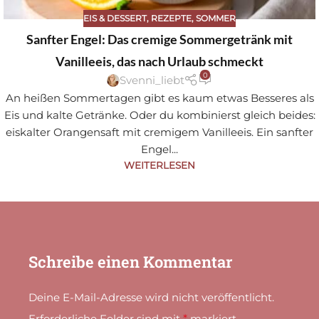
EIS & DESSERT
,
REZEPTE
,
SOMMER
Sa
Sanfter Engel: Das cremige Sommergetränk mit
ve
Vanilleeis, das nach Urlaub schmeckt
0
Svenni_liebt
An heißen Sommertagen gibt es kaum etwas Besseres als
Eis und kalte Getränke. Oder du kombinierst gleich beides:
eiskalter Orangensaft mit cremigem Vanilleeis. Ein sanfter
Engel...
WEITERLESEN
Schreibe einen Kommentar
Deine E-Mail-Adresse wird nicht veröffentlicht.
Erforderliche Felder sind mit
*
markiert