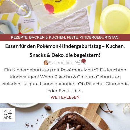
REZEPTE
,
BACKEN & KUCHEN
,
FESTE
,
KINDERGEBURTSTAG
,
KINDERGEBURTSTAG & MOTTO-REZEPTE
Essen für den Pokémon-Kindergeburtstag – Kuchen,
Snacks & Deko, die begeistern!
4
Svenni_liebt
Ein Kindergeburtstag mit Pokémon-Motto? Da leuchten
Kinderaugen! Wenn Pikachu & Co. zum Geburtstag
einladen, ist gute Laune garantiert. Ob Pikachu, Glumanda
oder Evoli – die...
WEITERLESEN
04
APR.