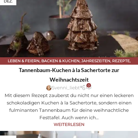
DEZ.
LEBEN & FEIERN
,
BACKEN & KUCHEN
,
JAHRESZEITEN
,
REZEPTE
,
WEIHNACHTEN
Tannenbaum-Kuchen à la Sachertorte zur
Weihnachtszeit
0
Svenni_liebt
Mit diesem Rezept zauberst du nicht nur einen leckeren
schokoladigen Kuchen à la Sachertorte, sondern einen
fulminanten Tannenbaum für deine weihnachtliche
Festtafel. Auch wenn ich...
WEITERLESEN