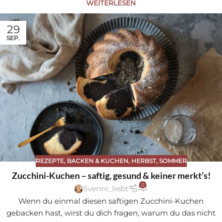
WEITERLESEN
29
SEP.
REZEPTE
,
BACKEN & KUCHEN
,
HERBST
,
SOMMER
Zucchini-Kuchen – saftig, gesund & keiner merkt’s!
0
Svenni_liebt
Wenn du einmal diesen saftigen Zucchini-Kuchen
gebacken hast, wirst du dich fragen, warum du das nicht