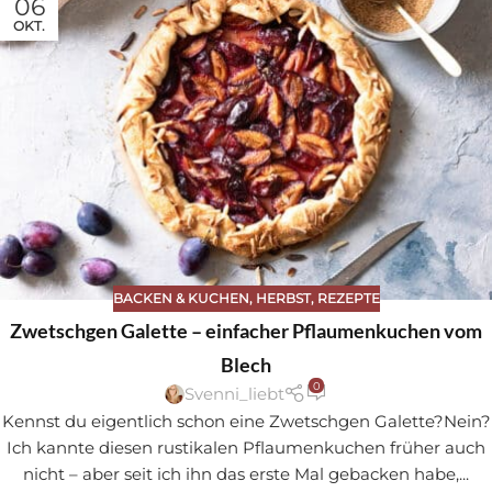
06
OKT.
BACKEN & KUCHEN
,
HERBST
,
REZEPTE
Zwetschgen Galette – einfacher Pflaumenkuchen vom
Blech
0
Svenni_liebt
Kennst du eigentlich schon eine Zwetschgen Galette?Nein?
Ich kannte diesen rustikalen Pflaumenkuchen früher auch
nicht – aber seit ich ihn das erste Mal gebacken habe,...