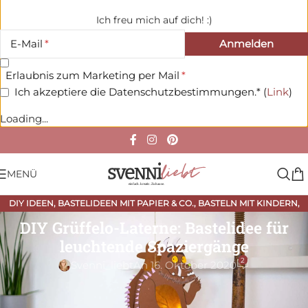
Ich freu mich auf dich! :)
E-Mail
Erlaubnis zum Marketing per Mail
Ich akzeptiere die Datenschutzbestimmungen.* (
Link
)
Loading...
MENÜ
DIY IDEEN
,
BASTELIDEEN MIT PAPIER & CO.
,
BASTELN MIT KINDERN
,
HERBST
DIY Grüffelo-Laterne: Bastelidee für
leuchtende Spaziergänge
2
Svenni_liebt
An 16. Oktober 2020
Für kleine und große
Grüffelo-Fans
: Wie bastel