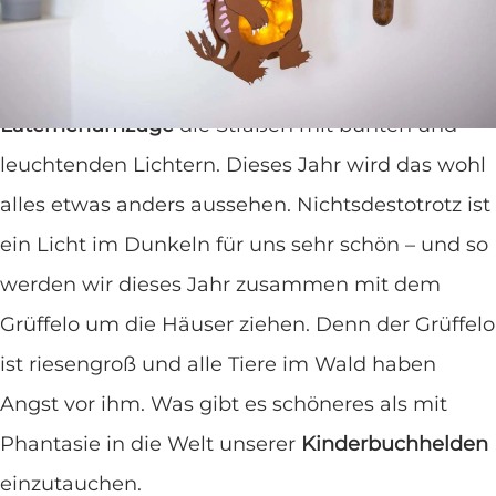
ich eine Grüffelo-
Laterne
? Zu Sankt-Martin
werden vielerorts Laternen gestaltet.
Normalerweise füllen im November die
Laternenumzüge
die Straßen mit bunten und
leuchtenden Lichtern. Dieses Jahr wird das wohl
alles etwas anders aussehen. Nichtsdestotrotz ist
ein Licht im Dunkeln für uns sehr schön – und so
werden wir dieses Jahr zusammen mit dem
Grüffelo um die Häuser ziehen. Denn der Grüffelo
ist riesengroß und alle Tiere im Wald haben
Angst vor ihm. Was gibt es schöneres als mit
Phantasie in die Welt unserer
Kinderbuchhelden
einzutauchen.