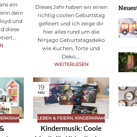
ans ein
Neuest
Dieses Jahr haben wir einen
Wenn dein
richtig coolen Geburtstag
Lloyd und
gefeiert und ich zeige dir
rd diese
hier alles rund um die
iert...
Ninjago Geburtstagsdeko
EN
wie Kuchen, Torte und
Deko,...
WEITERLESEN
19
MAI
DERKRAM
LEBEN & FEIERN
,
KINDERKRAM
 &
Kindermusik: Coole