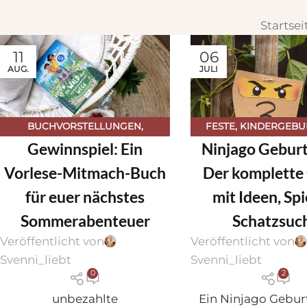
Startsei
11
06
AUG.
JULI
BUCHVORSTELLUNGEN
,
FESTE
,
KINDERGEBU
Gewinnspiel: Ein
Ninjago Geburt
KINDERKRAM
,
SOMMER
KINDERKRA
Vorlese-Mitmach-Buch
Der komplette
für euer nächstes
mit Ideen, Spi
Sommerabenteuer
Schatzsuc
Veröffentlicht von
Veröffentlicht von
Svenni_liebt
Svenni_liebt
0
2
unbezahlte
Ein Ninjago Geburt