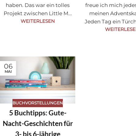
haben. Das war ein tolles
freue ich mich jede
Projekt zwischen Little M...
meinen Adventska
WEITERLESEN
Jeden Tag ein Türch
WEITERLES
06
MAI
BUCHVORSTELLUNGEN
5 Buchtipps: Gute-
Nacht-Geschichten für
3- bis 6-jährige