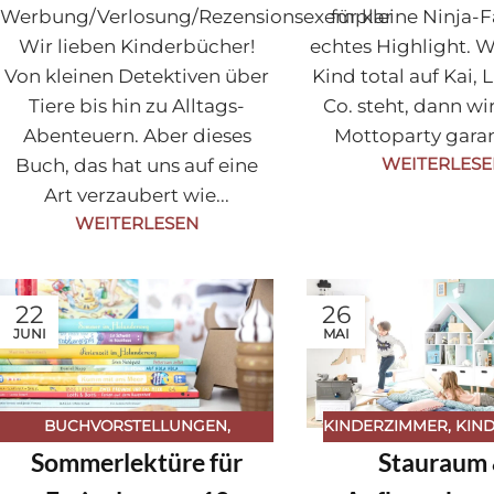
Werbung/Verlosung/Rezensionsexemplar
für kleine Ninja-F
Wir lieben Kinderbücher!
echtes Highlight. 
Von kleinen Detektiven über
Kind total auf Kai, 
Tiere bis hin zu Alltags-
Co. steht, dann wi
Abenteuern. Aber dieses
Mottoparty garant
WEITERLES
Buch, das hat uns auf eine
Art verzaubert wie...
WEITERLESEN
22
26
JUNI
MAI
BUCHVORSTELLUNGEN
,
KINDERZIMMER
,
KIN
Sommerlektüre für
Stauraum
JAHRESZEITEN
,
SOMMER