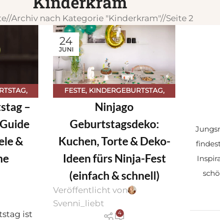
Kinderkram
te
/
Archiv nach Kategorie "Kinderkram"
/
Seite 2
24
JUNI
RTSTAG
,
FESTE
,
KINDERGEBURTSTAG
,
stag –
Ninjago
M
KINDERGEBURTSTAG & MOTTO-
REZEPTE
,
KINDERKRAM
 Guide
Geburtstagsdeko:
Jungsm
ele &
Kuchen, Torte & Deko-
findes
he
Ideen fürs Ninja-Fest
Inspir
(einfach & schnell)
schö
Veröffentlicht von
Svenni_liebt
stag ist
4