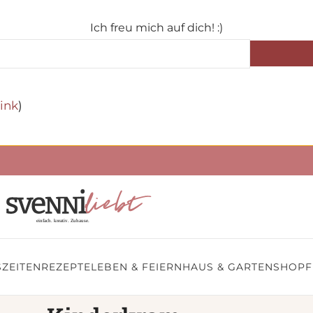
Ich freu mich auf dich! :)
ink
)
ZEITEN
REZEPTE
LEBEN & FEIERN
HAUS & GARTEN
SHOP
F