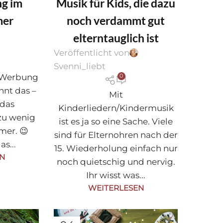
g im
Musik für Kids, die dazu
mer
noch verdammt gut
elterntauglich ist
Veröffentlicht von
Svenni_liebt
t Werbung
0
nnt das –
Mit
 das
Kinderliedern/Kindermusik
zu wenig
ist es ja so eine Sache. Viele
mer. 😉
sind für Elternohren nach der
as...
15. Wiederholung einfach nur
EN
noch quietschig und nervig.
Ihr wisst was...
WEITERLESEN