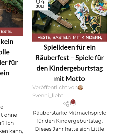
04
JULI
FESTE
,
FESTE
,
BASTELN MIT KINDERN
,
 kein
NACHTEN
Spielideen für ein
KINDERGEBURTSTAG
,
olle
KINDERKRAM
,
LEBEN & FEIERN
Räuberfest – Spiele für
er für
den Kindergeburtstag
ein
mit Motto
Veröffentlicht von
Svenni_liebt
1
ie
Räuberstarke Mitmachspiele
it ohne
für den Kindergeburtstag.
r? Ich
Dieses Jahr hatte sich Little
nken kann,