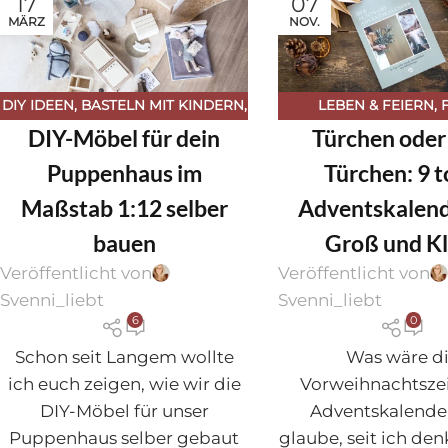
17
07
MÄRZ
NOV.
DIY IDEEN
,
BASTELN MIT KINDERN
,
LEBEN & FEIERN
,
DIY-Möbel für dein
Türchen oder
GESCHENKE SELBST GEMACHT
,
KINDERKRAM
,
WEIH
KINDERKRAM
,
WERKEN MIT HOLZ
Puppenhaus im
Türchen: 9 t
Maßstab 1:12 selber
Adventskalend
bauen
Groß und Kl
Veröffentlicht von
Veröffentlicht von
Svenni_liebt
Svenni_liebt
6
0
Schon seit Langem wollte
Was wäre d
ich euch zeigen, wie wir die
Vorweihnachtsze
DIY-Möbel für unser
Adventskalende
Puppenhaus selber gebaut
glaube, seit ich de