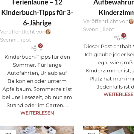
Ferienlaune – 12
Aufbewahrun
Kinderbuch-Tipps für 3-
Kinderzim
Veröffentlicht von
6-Jährige
Svenni_liebt
Veröffentlicht von
0
Svenni_liebt
Dieser Post enthäl
0
Ich glaube jeder ke
Kinderbuch-Tipps für den
egal wie groß
Sommer. Für lange
Kinderzimmer ist, 
Autofahrten, Urlaub auf
Platz hat man im
Balkonien oder unterm
Jedenfalls ist d
Apfelbaum. Sommerzeit ist
WEITERLES
bei uns Lesezeit, ob nun am
Strand oder im Garten....
WEITERLESEN