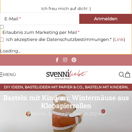
Ich freu mich auf dich! :)
E-Mail
Erlaubnis zum Marketing per Mail
Ich akzeptiere die Datenschutzbestimmungen.* (
Link
)
Loading...
MENÜ
DIY IDEEN
,
BASTELIDEEN MIT PAPIER & CO.
,
BASTELN MIT KINDERN
,
FREEBIES
,
WEIHNACHTEN
,
WINTER
Basteln mit Kindern: Wintermäuse aus
Klopapierrollen
0
Svenni_liebt
An 29. Januar 2024
Aus leeren Klopapierrollen kann man allerhand tolle