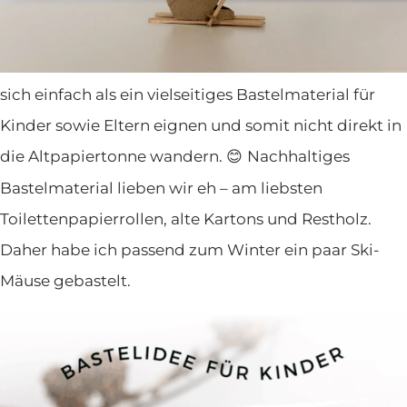
Dinge
mit Kindern basteln
– zum Beispiel diese
süßen Wintermäuse
. Das Praktische: Die leeren
Klopapierrollen fallen zu Hause ja eh an. Und da sie
sich einfach als ein vielseitiges Bastelmaterial für
Kinder sowie Eltern eignen und somit nicht direkt in
die Altpapiertonne wandern.
Nachhaltiges
😊
Bastelmaterial lieben wir eh – am liebsten
Toilettenpapierrollen, alte Kartons und Restholz.
Daher habe ich passend zum Winter ein paar Ski-
Mäuse gebastelt.