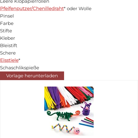
Leere Klopapierrollen
Pfeifenputzer/Chenilledraht
* oder Wolle
Pinsel
Farbe
Stifte
Kleber
Bleistift
Schere
Eisstiele
*
Schaschlikspieße
Vorlage herunterladen