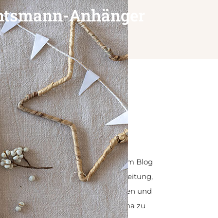
chtsmann-Anhänger
Hi, ich bin Svenni
ama mit Liebe für DIY. Auf meinem Blog
t du einfach gemachte DIYs mit Anleitung,
ation für dein Zuhause, Familienleben und
nes für Kinder sowie Tipps von Mama zu