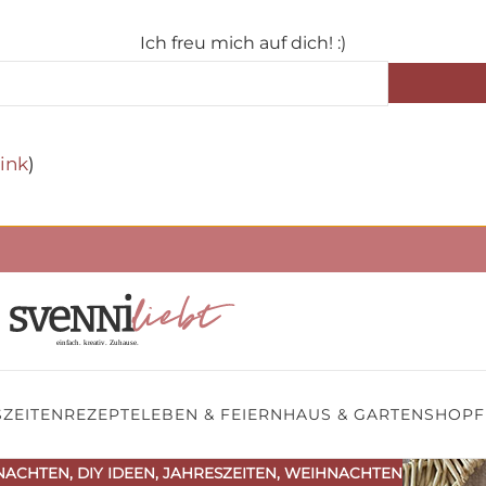
Ich freu mich auf dich! :)
ink
)
ZEITEN
REZEPTE
LEBEN & FEIERN
HAUS & GARTEN
SHOP
F
NACHTEN
,
DIY IDEEN
,
JAHRESZEITEN
,
WEIHNACHTEN