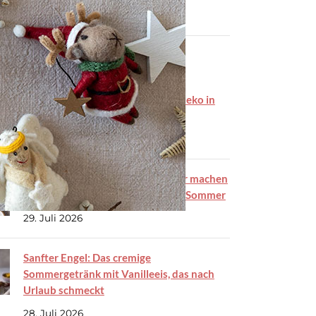
Mama.
e Beiträge
Windspiel basteln: bunte Gartendeko in
nur 15 Minuten
3. August 2026
Korkuntersetzer mit Raysin selber machen
– ein einfacher IKEA Hack für den Sommer
29. Juli 2026
Sanfter Engel: Das cremige
Sommergetränk mit Vanilleeis, das nach
Urlaub schmeckt
28. Juli 2026