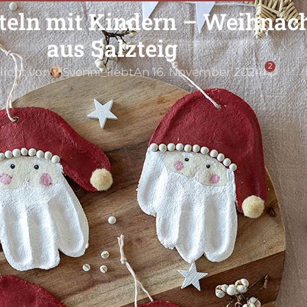
teln mit Kindern – Weihna
aus Salzteig
2
licht von
Svenni_liebt
An 16. November 2024
mt die perfekte Gelegenheit, um
ke zu basteln
. Das Basteln dieser
hnachten, sondern schafft auch liebevolle
er werden in einem ganz persönlichen
t für
selbst gemachte
nten und Paten – oder einfach für euch als
Jungsm
findes
Inspir
schö