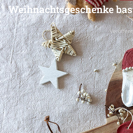
Weihnachtsgeschenke bas
Veröffent
Die Weihnachtszeit steht vor der Tür und damit kom
gemeinsam
mit unseren Kindern Weihnachtsgeschen
Geschenkidee
weckt nicht nur die Vorfreude auf Wei
Erinnerungen. Denn die Handabdrücke unserer Kind
Geschenk verewigt, das lange Freude bereitet. Perfek
Weihnachtsgeschenke
für die Großeltern, Onkels, Ta
Weihnachtsdeko. 😊