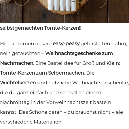
basteln
macht doppelt Spaß. Vor allem, wenn das
Ergebnis so zauberhaft ist wie diese
selbstgemachten Tomte-Kerzen
!!
Hier kommen unsere
easy-peasy
gebastelten – ähm,
nein getauchten –
Weihnachtsgeschenke zum
Nachmachen
. Eine Bastelidee für Groß und Klein:
Tomte-Kerzen zum Selbermachen
. Die
Wichtelkerzen
sind nützliche Weihnachtsgeschenke,
die du ganz einfach und schnell an einem
Nachmittag in der Vorweihnachtszeit basteln
kannst. Das Schöne daran – du brauchst nicht viele
verschiedene Materialien.