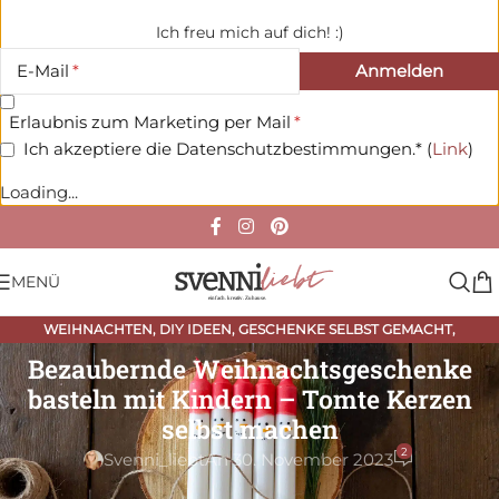
Ich freu mich auf dich! :)
E-Mail
Erlaubnis zum Marketing per Mail
Ich akzeptiere die Datenschutzbestimmungen.* (
Link
)
Loading...
MENÜ
WEIHNACHTEN
,
DIY IDEEN
,
GESCHENKE SELBST GEMACHT
,
JAHRESZEITEN
,
WEIHNACHTEN
Bezaubernde Weihnachtsgeschenke
basteln mit Kindern – Tomte Kerzen
selbst machen
2
Svenni_liebt
An 30. November 2023
Gemeinsam
mit Kindern Weihnachtsgeschenke