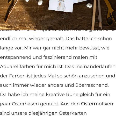
Ostergeschenk
. Hier kommt der Watercolor
Osterhase als Printable, wenn du magst zum
Ausdrucken und Verschicken. Letzte Woche
habe ich meine Aquarellfarben hervorgeholt und
endlich mal wieder gemalt. Das hatte ich schon
lange vor. Mir war gar nicht mehr bewusst, wie
entspannend und faszinierend malen mit
Aquarellfarben für mich ist. Das Ineinanderlaufen
der Farben ist jedes Mal so schön anzusehen und
auch immer wieder anders und überraschend.
Da habe ich meine kreative Ruhe gleich für ein
paar Osterhasen genutzt. Aus den
Ostermotiven
sind unsere diesjährigen Osterkarten