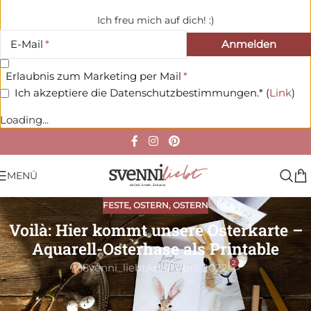
Ich freu mich auf dich! :)
E-Mail
Erlaubnis zum Marketing per Mail
Ich akzeptiere die Datenschutzbestimmungen.* (
Link
)
Loading...
MENÜ
FESTE
,
OSTERN
,
OSTERN
Voilà: Hier kommt unsere Osterkarte –
Aquarell-Osterhase als Printable
2
Svenni_liebt
An 4. April 2022
Süße
Last-Minute-Osterkarten
als kleines