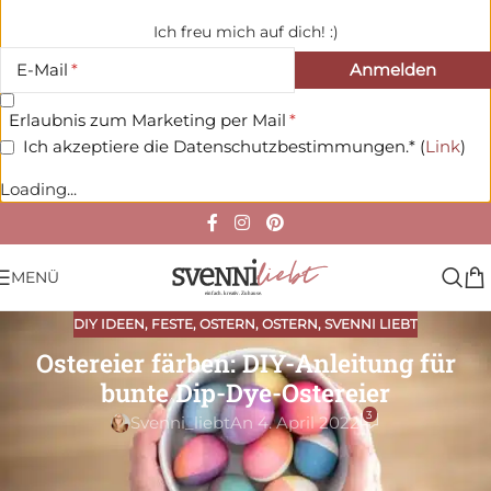
Ich freu mich auf dich! :)
E-Mail
Erlaubnis zum Marketing per Mail
Ich akzeptiere die Datenschutzbestimmungen.* (
Link
)
Loading...
MENÜ
DIY IDEEN
,
FESTE
,
OSTERN
,
OSTERN
,
SVENNI LIEBT
Ostereier färben: DIY-Anleitung für
bunte Dip-Dye-Ostereier
3
Svenni_liebt
An 4. April 2022
Nach Dip-Dye-Kerzen kommen jetzt die Dip-