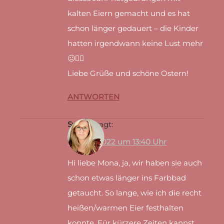
kalten Eiern gemacht und es hat
schon länger gedauert – die Kinder
hatten irgendwann keine Lust mehr
🥴🤷‍♀️
Liebe Grüße und schöne Ostern!
ANTWORTEN
Svenja
sagt:
17. April 2022 um 13:40 Uhr
Hi liebe Mona, ja, wir haben sie auch
schon etwas länger ins Farbbad
getaucht. So lange, wie ich die recht
heißen/warmen Eier festhalten
konnte. Für kürzere Zeiten kannst