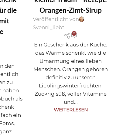
N
ür die
Orangen-Zimt-Sirup
Veröffentlicht von
mit
Svenni_liebt
e
0
Ein Geschenk aus der Küche,
das Wärme schenkt wie die
Umarmung eines lieben
n den
Menschen. Orangen gehören
entlich
definitiv zu unseren
en zu
Lieblingswinterfrüchten.
r haben
Zuckrig süß, voller Vitamine
obuch als
und...
chenk
WEITERLESEN
fach ein
Fotos,
 ganz