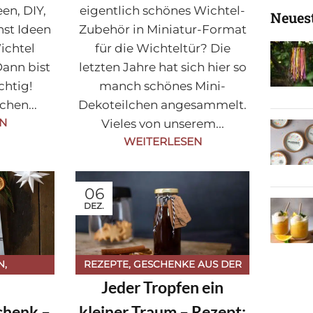
een, DIY,
eigentlich schönes Wichtel-
Neuest
st Ideen
Zubehör in Miniatur-Format
ichtel
für die Wichteltür? Die
ann bist
letzten Jahre hat sich hier so
chtig!
manch schönes Mini-
chen...
Dekoteilchen angesammelt.
EN
Vieles von unserem...
WEITERLESEN
06
DEZ.
N
,
REZEPTE
,
GESCHENKE AUS DER
Jeder Tropfen ein
,
DIY IDEEN
,
KÜCHE
,
WEIHNACHTEN
,
ITEN
,
WEIHNACHTEN
chenk –
kleiner Traum – Rezept: