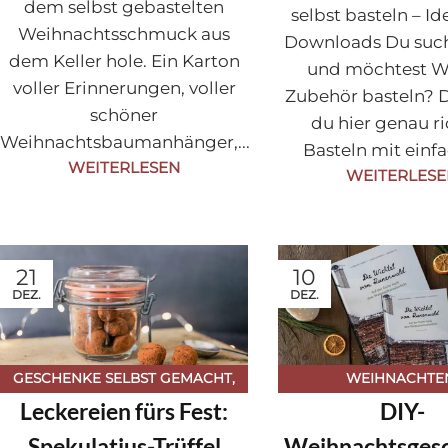
dem selbst gebastelten
selbst basteln – Id
Weihnachtsschmuck aus
Downloads Du such
dem Keller hole. Ein Karton
und möchtest W
voller Erinnerungen, voller
Zubehör basteln? D
schöner
du hier genau ri
Weihnachtsbaumanhänger,...
Basteln mit einfa
WEITERLESEN
WEITERLES
21
10
DEZ.
DEZ.
GESCHENKE SELBST GEMACHT
,
WEIHNACHTE
Leckereien fürs Fest:
DIY-
BACKEN & KUCHEN
,
FESTE
,
BUCHVORSTELLUNGEN
GESCHENKE AUS DER KÜCHE
,
FESTE
,
JAHRESZE
Spekulatius-Trüffel
Weihnachtsges