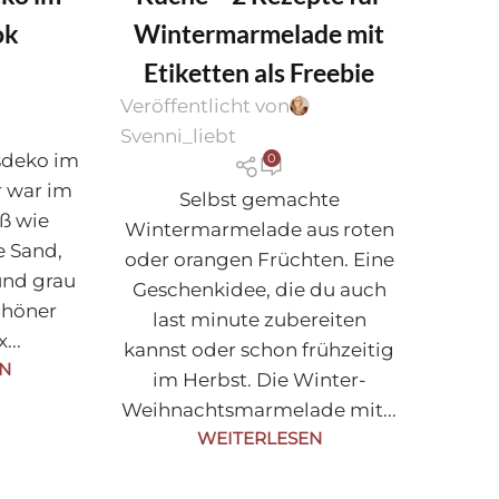
WEIHNACHTEN
,
WEIHNACHTEN
ok
Wintermarmelade mit
Etiketten als Freebie
Veröffentlicht von
Svenni_liebt
sdeko im
0
 war im
Selbst gemachte
iß wie
Wintermarmelade aus roten
e Sand,
oder orangen Früchten. Eine
und grau
Geschenkidee, die du auch
chöner
last minute zubereiten
...
kannst oder schon frühzeitig
EN
im Herbst. Die Winter-
Weihnachtsmarmelade mit...
WEITERLESEN