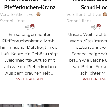
Pfefferkuchen-Kranz
Scandi-Lo
Veröffentlicht von
Veröffentlicht von
Svenni_liebt
Svenni_liebt
0
0
Ein selbstgemachter
Unsere Weihnacht
Pfefferkuchenkranz. Mmh…
Wohn-/Esszimmer
himmlischer Duft liegt in der
letzten Jahr we
Luft. Kaum ein Gebäck trägt
Schnee, beige wi
Weichnachts-Duft so mit
braun wie Lärche 
sich wie die Pfefferkuchen.
wie Beton. Ein s
Aus dem braunen Teig...
schlichter Mix
WEITERLESEN
WEITERLES