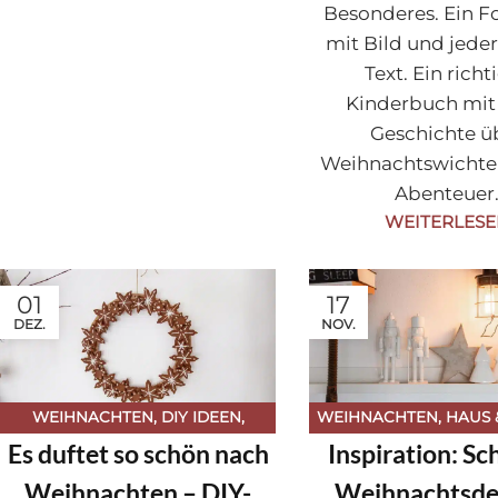
Besonderes. Ein 
mit Bild und jede
Text. Ein richt
Kinderbuch mit 
Geschichte ü
Weihnachtswichtel
Abenteuer
WEITERLES
01
17
DEZ.
NOV.
WEIHNACHTEN
,
DIY IDEEN
,
WEIHNACHTEN
,
HAUS 
Es duftet so schön nach
Inspiration: Sc
JAHRESZEITEN
,
WEIHNACHTEN
JAHRESZEITEN
,
WEIH
Weihnachten – DIY-
Weihnachtsde