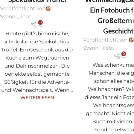
REZEPTE
,
WEIHNACHTEN
,
WEIHNACHTE
Veröffentlicht von
Ein Fotobuch f
WEIHNACHTEN
Svenni_liebt
Großeltern 
0
Geschicht
Heute gibt’s himmlische,
Veröffentlicht von
schokoladige Spekulatius-
Svenni_liebt
Trüffel. Ein Geschenk aus der
0
Küche zum Wegträumen
Was schenkt ma
und Dahinschmelzen. Die
Menschen, die eig
perfekte selbst gemachte
schon alles hab
Süßigkeit für die Advents-
Weihnachten? Wi
und Weihnachtszeit. Wenn...
dieses Jahr ein Fot
WEITERLESEN
Weihnachtsges
gemacht. Nicht ein
Buch mit vielen 
sondern etwas