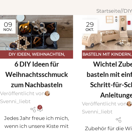
Startseite
/
DIY
09
29
NOV.
OKT.
DIY IDEEN
,
WEIHNACHTEN
,
BASTELN MIT KINDERN
6 DIY Ideen für
Wichtel Zub
WEIHNACHTEN
JAHRESZEITEN
,
WEIH
WEIHNACHTE
Weihnachtsschmuck
basteln mit ei
WICHTELSTREICHE & W
zum Nachbasteln
Schritt-für-Sc
Veröffentlicht von
Anleitung
Svenni_liebt
Veröffentlicht von
2
Svenni_liebt
Jedes Jahr freue ich mich,
wenn ich unsere Kiste mit
Zubehör für die Wi