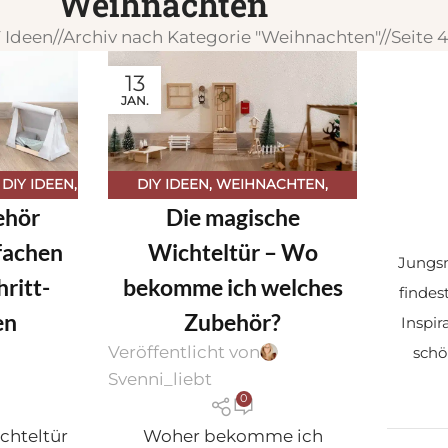
Weihnachten
 Ideen
/
Archiv nach Kategorie "Weihnachten"
/
Seite 4
13
JAN.
,
DIY IDEEN
,
DIY IDEEN
,
WEIHNACHTEN
,
ehör
Die magische
NACHTEN
,
WEIHNACHTEN
,
N
,
WICHTELSTREICHE & WICHTELTÜR
nfachen
Wichteltür – Wo
Jungsm
ICHTELTÜR
hritt-
bekomme ich welches
findes
en
Zubehör?
Inspir
Veröffentlicht von
schö
Svenni_liebt
0
chteltür
Woher bekomme ich