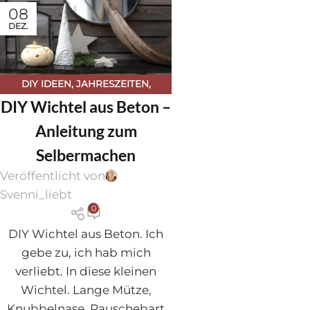
08
DEZ.
DIY IDEEN
,
JAHRESZEITEN
,
DIY Wichtel aus Beton –
WEIHNACHTEN
,
WEIHNACHTEN
Anleitung zum
Selbermachen
Veröffentlicht von
Svenni_liebt
0
DIY Wichtel aus Beton. Ich
gebe zu, ich hab mich
verliebt. In diese kleinen
Wichtel. Lange Mütze,
Knubbelnase, Rauschebart