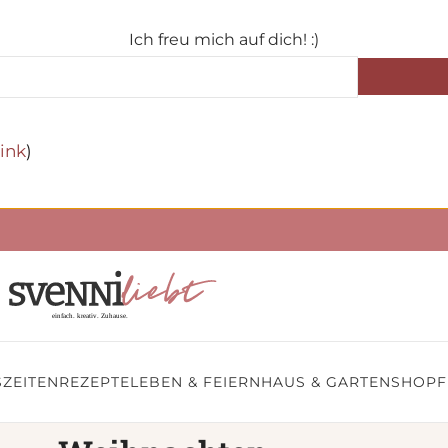
Ich freu mich auf dich! :)
ink
)
ZEITEN
REZEPTE
LEBEN & FEIERN
HAUS & GARTEN
SHOP
F