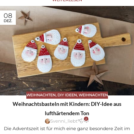
08
DEZ.
WEIHNACHTEN
,
DIY IDEEN
,
WEIHNACHTEN
Weihnachtsbasteln mit Kindern: DIY-Idee aus
lufthärtendem Ton
2
Svenni_liebt
Die Adventszeit ist für mich eine ganz besondere Zeit im