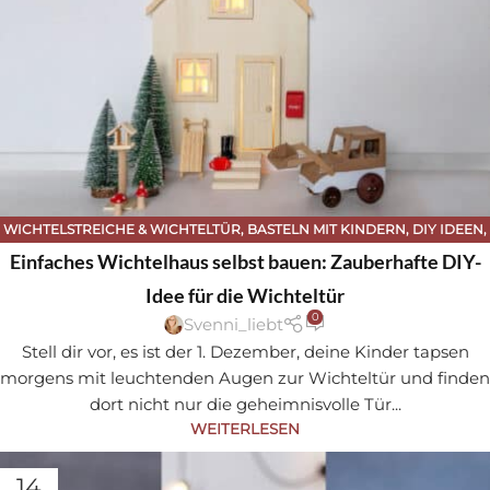
WICHTELSTREICHE & WICHTELTÜR
,
BASTELN MIT KINDERN
,
DIY IDEEN
,
WEIHNACHTEN
,
WEIHNACHTEN
,
WERKEN MIT HOLZ
Einfaches Wichtelhaus selbst bauen: Zauberhafte DIY-
Idee für die Wichteltür
0
Svenni_liebt
Stell dir vor, es ist der 1. Dezember, deine Kinder tapsen
morgens mit leuchtenden Augen zur Wichteltür und finden
dort nicht nur die geheimnisvolle Tür...
WEITERLESEN
14