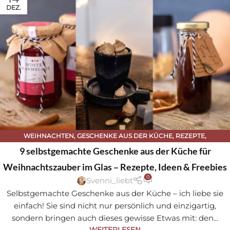
DEZ.
WEIHNACHTEN
,
GESCHENKE AUS DER KÜCHE
,
REZEPTE
,
WEIHNACHTEN
9 selbstgemachte Geschenke aus der Küche für
Weihnachtszauber im Glas – Rezepte, Ideen & Freebies
0
Svenni_liebt
Selbstgemachte Geschenke aus der Küche – ich liebe sie
einfach! Sie sind nicht nur persönlich und einzigartig,
sondern bringen auch dieses gewisse Etwas mit: den...
WEITERLESEN