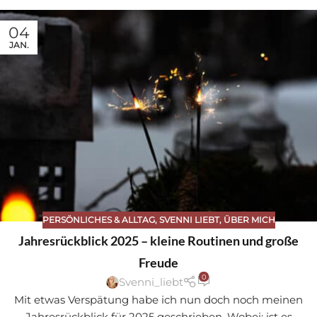
04
JAN.
PERSÖNLICHES & ALLTAG
,
SVENNI LIEBT
,
ÜBER MICH
Jahresrückblick 2025 – kleine Routinen und große
Freude
0
Svenni_liebt
Mit etwas Verspätung habe ich nun doch noch meinen
Jahresrückblick für 2025 geschrieben. Wobei: ist es