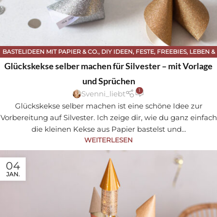
BASTELIDEEN MIT PAPIER & CO.
,
DIY IDEEN
,
FESTE
,
FREEBIES
,
LEBEN &
FEIERN
,
SILVESTER
Glückskekse selber machen für Silvester – mit Vorlage
und Sprüchen
1
Svenni_liebt
Glückskekse selber machen ist eine schöne Idee zur
Vorbereitung auf Silvester. Ich zeige dir, wie du ganz einfach
die kleinen Kekse aus Papier bastelst und...
WEITERLESEN
04
JAN.