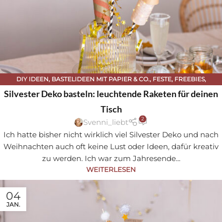
DIY IDEEN
,
BASTELIDEEN MIT PAPIER & CO.
,
FESTE
,
FREEBIES
,
SILVESTER
Silvester Deko basteln: leuchtende Raketen für deinen
Tisch
2
Svenni_liebt
Ich hatte bisher nicht wirklich viel Silvester Deko und nach
Weihnachten auch oft keine Lust oder Ideen, dafür kreativ
zu werden. Ich war zum Jahresende...
WEITERLESEN
04
JAN.