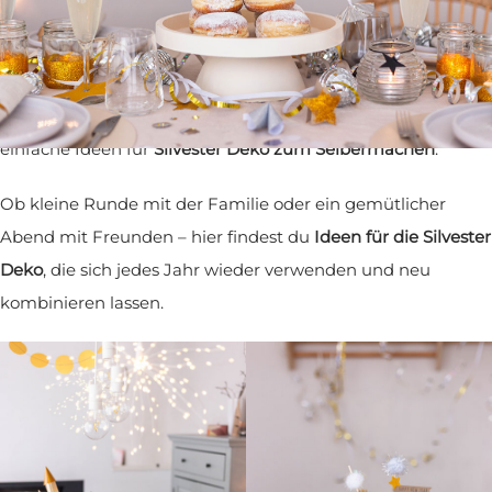
Die
Silvester Deko für den Tisch
, mit Gold, Silber und
funkelnden Lichterketten schafft sofort Atmosphäre. Du
bekommst Inspiration für gekaufte Highlights genauso wie
einfache Ideen für
Silvester Deko zum Selbermachen
.
Ob kleine Runde mit der Familie oder ein gemütlicher
Abend mit Freunden – hier findest du
Ideen für die Silvester
Deko
, die sich jedes Jahr wieder verwenden und neu
kombinieren lassen.