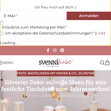
Ich freu mich auf dich! :)
E-Mail
Erlaubnis zum Marketing per Mail
Ich akzeptiere die Datenschutzbestimmungen.* (
Link
)
Loading...
MENÜ
FESTE
,
BASTELIDEEN MIT PAPIER & CO.
,
SILVESTER
Silvester Deko: stilvolle Ideen für eine
festliche Tischdeko zum Jahreswechsel
2
Svenni_liebt
An 4. Januar 2026
Heute habe ich für dich Ideen für eine stimmungsvolle
Silvester Deko, die du immer wieder verwenden kannst.