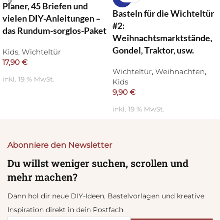
Planer, 45 Briefen und
Basteln für die Wichteltür
vielen DIY-Anleitungen –
#2:
das Rundum-sorglos-Paket
Weihnachtsmarktstände,
Gondel, Traktor, usw.
Kids
,
Wichteltür
17,90
€
Wichteltür
,
Weihnachten
,
inkl. 19 % MwSt.
Kids
9,90
€
inkl. 19 % MwSt.
Abonniere den Newsletter
Du willst weniger suchen, scrollen und
mehr machen?
Dann hol dir neue DIY-Ideen, Bastelvorlagen und kreative
Inspiration direkt in dein Postfach.