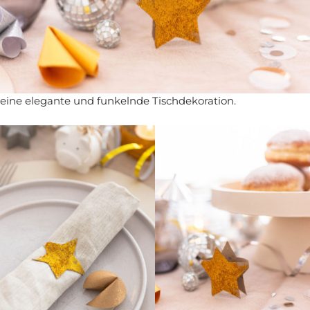
daraus eine festliche Tischdeko, die richtig etwas hermacht.
Die Upcycling-Idee ist schnell umgesetzt, kostengünstig
und perfekt für ein entspanntes
Basteln für die Silvester
Dekoration
– auch mit Kindern. Der Glitzer sorgt sofort für
eine elegante und funkelnde Tischdekoration.