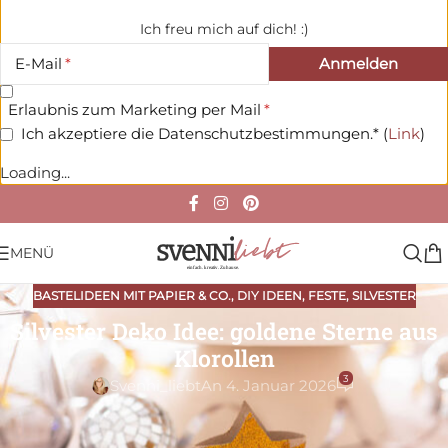
Ich freu mich auf dich! :)
E-Mail
Erlaubnis zum Marketing per Mail
Ich akzeptiere die Datenschutzbestimmungen.* (
Link
)
Loading...
MENÜ
BASTELIDEEN MIT PAPIER & CO.
,
DIY IDEEN
,
FESTE
,
SILVESTER
Silvester Deko Idee: goldene Sterne aus
Klorollen
3
Svenni_liebt
An 4. Januar 2026
Aus Klorollen kannst du ganz einfach
goldene Sterne für
deine Silvester Deko basteln.
Im Handumdrehen entsteht