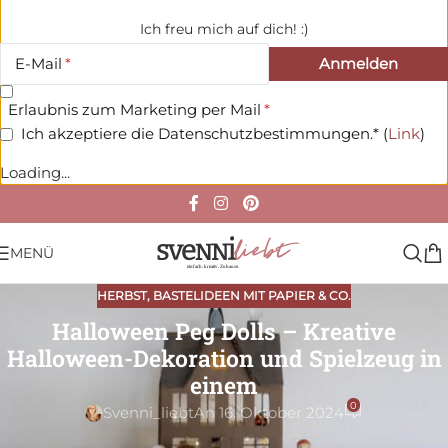
Ich freu mich auf dich! :)
E-Mail
Erlaubnis zum Marketing per Mail
Ich akzeptiere die Datenschutzbestimmungen.* (
Link
)
Loading...
MENÜ
HERBST
,
BASTELIDEEN MIT PAPIER & CO.
Halloween Peg Dolls – Kreative
Halloween-Dekoration und Spielzeug in
einem
0
Svenni_liebt
An 16. Oktober 2024
Für Halloween hatte ich dieses Jahr eine ganz