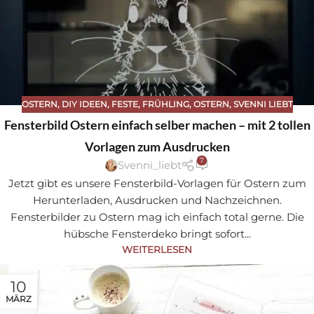
OSTERN
,
DIY IDEEN
,
FESTE
,
FRÜHLING
,
OSTERN
,
SVENNI LIEBT
Sa
Fensterbild Ostern einfach selber machen – mit 2 tollen
ve
Vorlagen zum Ausdrucken
7
Svenni_liebt
Jetzt gibt es unsere Fensterbild-Vorlagen für Ostern zum
Herunterladen, Ausdrucken und Nachzeichnen.
Fensterbilder zu Ostern mag ich einfach total gerne. Die
hübsche Fensterdeko bringt sofort...
WEITERLESEN
10
MÄRZ