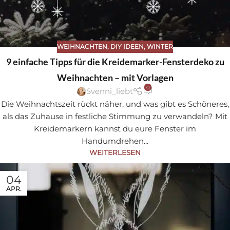
WEIHNACHTEN
,
DIY IDEEN
,
WINTER
Sa
9 einfache Tipps für die Kreidemarker-Fensterdeko zu
ve
Weihnachten – mit Vorlagen
0
Svenni_liebt
Die Weihnachtszeit rückt näher, und was gibt es Schöneres,
als das Zuhause in festliche Stimmung zu verwandeln? Mit
Kreidemarkern kannst du eure Fenster im
Handumdrehen...
WEITERLESEN
04
APR.