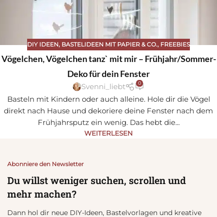
DIY IDEEN
,
BASTELIDEEN MIT PAPIER & CO.
,
FREEBIES
Sa
Vögelchen, Vögelchen tanz` mit mir – Frühjahr/Sommer-
ve
Deko für dein Fenster
0
Svenni_liebt
Basteln mit Kindern oder auch alleine. Hole dir die Vögel
direkt nach Hause und dekoriere deine Fenster nach dem
Frühjahrsputz ein wenig. Das hebt die...
WEITERLESEN
Abonniere den Newsletter
Du willst weniger suchen, scrollen und
mehr machen?
Dann hol dir neue DIY-Ideen, Bastelvorlagen und kreative