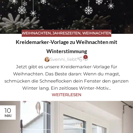
WEIHNACHTEN
,
JAHRESZEITEN
,
WEIHNACHTEN
Sa
Kreidemarker-Vorlage zu Weihnachten mit
ve
Winterstimmung
1
Svenni_liebt
Jetzt gibt es unsere Kreidemarker-Vorlage für
Weihnachten. Das Beste daran: Wenn du magst,
schmücken die Schneeflocken dein Fenster den ganzen
Winter lang. Ein zeitloses Winter-Motiv...
WEITERLESEN
10
MAI