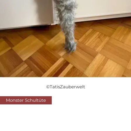
©TatisZauberwelt
Monster Schultüte