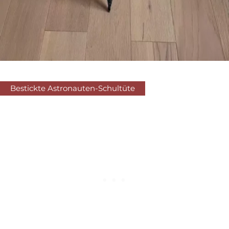
Bestickte Astronauten-Schultüte