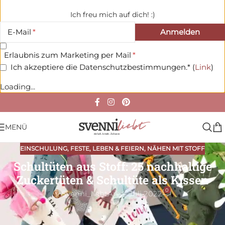
Ich freu mich auf dich! :)
E-Mail
Erlaubnis zum Marketing per Mail
Ich akzeptiere die Datenschutzbestimmungen.* (
Link
)
Loading...
MENÜ
EINSCHULUNG
,
FESTE
,
LEBEN & FEIERN
,
NÄHEN MIT STOFF
Schultüten aus Stoff: 25 nachhaltige
Zuckertüten & Schultüte als Kissen
0
Svenni_liebt
An 4. Juli 2022
Bald ist es so weit: Wir feiern Einschulung. Und