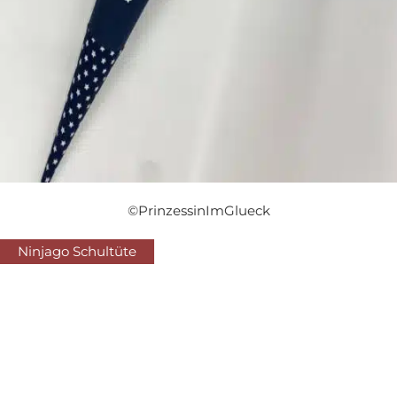
©PrinzessinImGlueck
Ninjago Schultüte