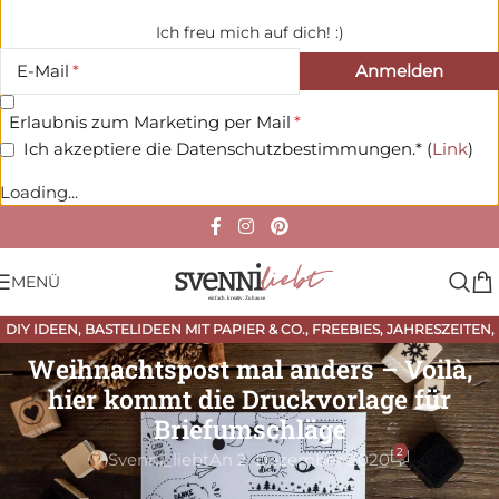
Ich freu mich auf dich! :)
E-Mail
Erlaubnis zum Marketing per Mail
Ich akzeptiere die Datenschutzbestimmungen.* (
Link
)
Loading...
MENÜ
DIY IDEEN
,
BASTELIDEEN MIT PAPIER & CO.
,
FREEBIES
,
JAHRESZEITEN
,
WEIHNACHTEN
,
WEIHNACHTEN
Weihnachtspost mal anders – Voilà,
hier kommt die Druckvorlage für
Briefumschläge
2
Svenni_liebt
An 2. Dezember 2020
Diese
Briefumschläge
für deine
Weihnachtspost