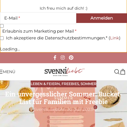
Ich freu mich auf dich! :)
E-Mail
Erlaubnis zum Marketing per Mail
Ich akzeptiere die Datenschutzbestimmungen.* (
Link
)
Loading...
MENÜ
LEBEN & FEIERN
,
FREEBIES
,
SOMMER
Ein unvergesslicher Sommer: Bucket-
List für Familien mit Freebie
0
Svenni_liebt
An 30. Juli 2023
Lasst uns wie Frederick die Maus den Sommer