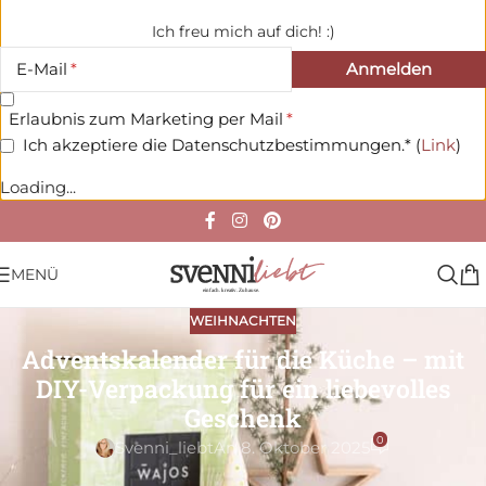
Ich freu mich auf dich! :)
E-Mail
Erlaubnis zum Marketing per Mail
Ich akzeptiere die Datenschutzbestimmungen.* (
Link
)
Loading...
MENÜ
WEIHNACHTEN
Adventskalender für die Küche – mit
DIY-Verpackung für ein liebevolles
Geschenk
0
Svenni_liebt
An 8. Oktober 2025
Werbung