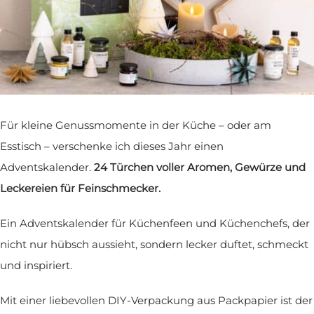
Der Dezember hat es in sich.
To-do-Listen, Weihnachtsfeiern, Geschenke, Termine,
Plätzchen backen … und irgendwo dazwischen das Leben.
Genießen kommt da manchmal viel zu kurz.
Für kleine Genussmomente in der Küche – oder am
Esstisch – verschenke ich dieses Jahr einen
Adventskalender.
24 Türchen voller Aromen, Gewürze und
Leckereien für Feinschmecker.
Ein Adventskalender für Küchenfeen und Küchenchefs, der
nicht nur hübsch aussieht, sondern lecker duftet, schmeckt
und inspiriert.
Mit einer liebevollen DIY-Verpackung aus Packpapier ist der